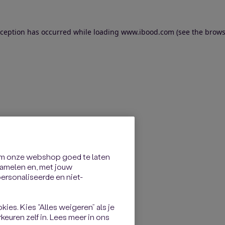
exception has occurred
while loading
www.ibood.com
(see the brows
om onze webshop goed te laten
rzamelen en, met jouw
rsonaliseerde en niet-
kies. Kies “Alles weigeren” als je
keuren zelf in. Lees meer in ons