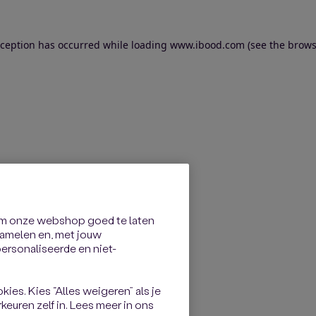
exception has occurred
while loading
www.ibood.com
(see the brows
om onze webshop goed te laten
rzamelen en, met jouw
rsonaliseerde en niet-
kies. Kies “Alles weigeren” als je
keuren zelf in. Lees meer in ons