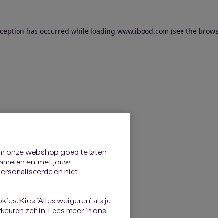
exception has occurred
while loading
www.ibood.com
(see the brows
om onze webshop goed te laten
rzamelen en, met jouw
rsonaliseerde en niet-
kies. Kies “Alles weigeren” als je
keuren zelf in. Lees meer in ons